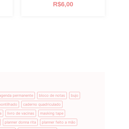
R$
6,00
agenda permanente
bloco de notas
bujo
pontilhado
caderno quadriculado
a
livro de vacinas
masking tape
planner donna rita
planner feito a mão