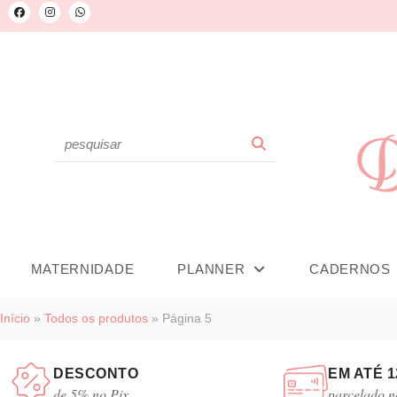
LINHA BABY
PLANNER
CA
MATERNIDADE
PLANNER
CADERNOS
Início
»
Todos os produtos
»
Página 5
DESCONTO
EM ATÉ 1
de 5% no Pix
parcelado n