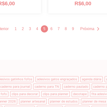
R$
6,00
R$
6,00
terior
1
2
3
4
5
6
7
8
9
Próxima
esivos gatinhos fofos
adesivos gatos engraçados
agenda diária
caderno para journal
caderno para TN
caderno pautado
caderno 
 fofo
clips para decorar
clips para planner
decotape
fita adesiv
anner 2026
planner artesanal
planner de estudos
planner de mesa