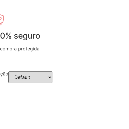
00% seguro
 compra protegida
eção