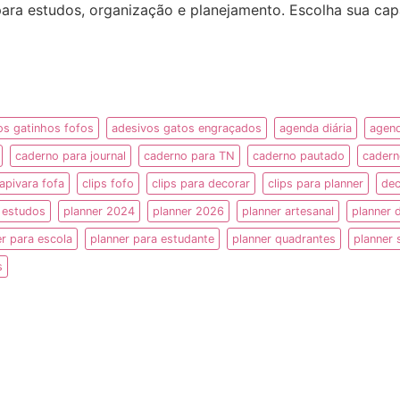
ara estudos, organização e planejamento. Escolha sua capa
os gatinhos fofos
adesivos gatos engraçados
agenda diária
agen
caderno para journal
caderno para TN
caderno pautado
cadern
apivara fofa
clips fofo
clips para decorar
clips para planner
de
 estudos
planner 2024
planner 2026
planner artesanal
planner 
er para escola
planner para estudante
planner quadrantes
planner 
s