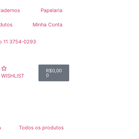
adernos
Papelaria
dutos
Minha Conta
o 11 3754-0293
R$
0,00
0
WISHLIST
a
Todos os produtos