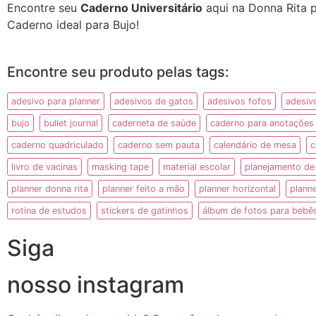
Encontre seu
Caderno Universitário
aqui na Donna Rita p
Caderno ideal para Bujo!
Encontre seu produto pelas tags:
adesivo para planner
adesivos de gatos
adesivos fofos
adesiv
bujo
bullet journal
caderneta de saúde
caderno para anotações
caderno quadriculado
caderno sem pauta
calendário de mesa
c
livro de vacinas
masking tape
material escolar
planejamento de
planner donna rita
planner feito a mão
planner horizontal
plann
rotina de estudos
stickers de gatinhos
álbum de fotos para bebê
Siga
nosso instagram