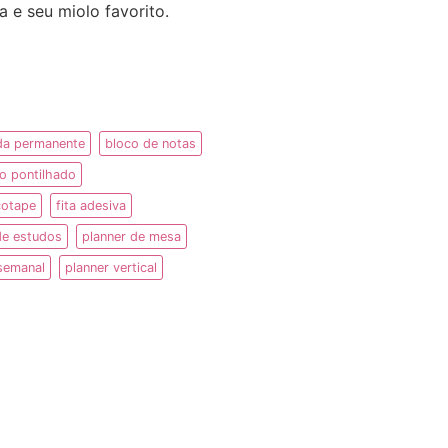
 e seu miolo favorito.
da permanente
bloco de notas
o pontilhado
cotape
fita adesiva
de estudos
planner de mesa
semanal
planner vertical