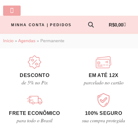
LINHA BABY
PRONTA ENTREGA
TODOS OS PRODUTOS
MINHA CONTA
R$
0,00
MINHA CONTA | PEDIDOS
Início
»
Agendas
»
Permanente
DESCONTO
EM ATÉ 12X
de 5% no Pix
parcelado no cartão
FRETE ECONÔMICO
100% SEGURO
para todo o Brasil
sua compra protegida