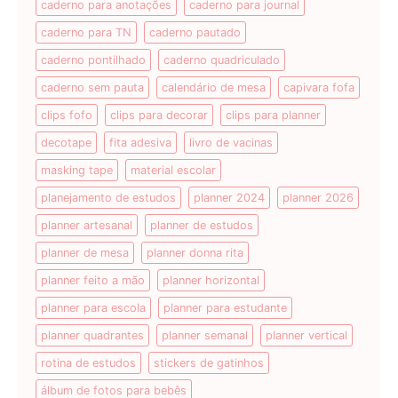
caderno para anotações
caderno para journal
caderno para TN
caderno pautado
caderno pontilhado
caderno quadriculado
caderno sem pauta
calendário de mesa
capivara fofa
clips fofo
clips para decorar
clips para planner
decotape
fita adesiva
livro de vacinas
masking tape
material escolar
planejamento de estudos
planner 2024
planner 2026
planner artesanal
planner de estudos
planner de mesa
planner donna rita
planner feito a mão
planner horizontal
planner para escola
planner para estudante
planner quadrantes
planner semanal
planner vertical
rotina de estudos
stickers de gatinhos
álbum de fotos para bebês