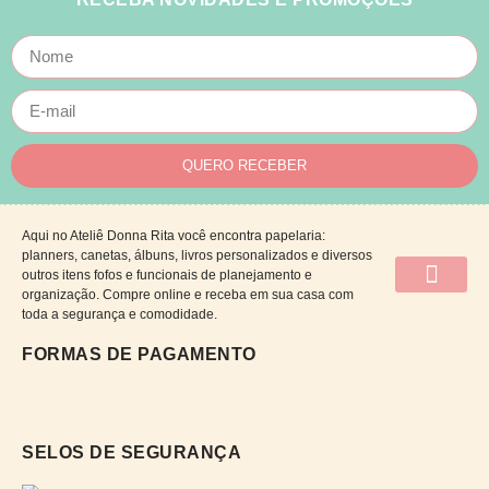
QUERO RECEBER
Aqui no Ateliê Donna Rita você encontra papelaria:
planners, canetas, álbuns, livros personalizados e diversos
outros itens fofos e funcionais de planejamento e
organização. Compre online e receba em sua casa com
QUEM SOMOS
CATÁLOGO DE CAP
PRAZOS E ENTRE
POLÍTICAS DA LOJA
TROCA E DEV
PERGUNTAS FRE
toda a segurança e comodidade.
FORMAS DE PAGAMENTO
SELOS DE SEGURANÇA