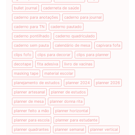
bullet journal
caderneta de saúde
caderno para anotações
caderno para journal
caderno para TN
caderno pautado
caderno pontilhado
caderno quadriculado
caderno sem pauta
calendário de mesa
capivara fofa
clips fofo
clips para decorar
clips para planner
decotape
fita adesiva
livro de vacinas
masking tape
material escolar
planejamento de estudos
planner 2024
planner 2026
planner artesanal
planner de estudos
planner de mesa
planner donna rita
planner feito a mão
planner horizontal
planner para escola
planner para estudante
planner quadrantes
planner semanal
planner vertical