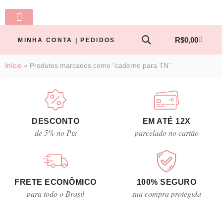
LINHA BABY
PRONTA ENTREGA
TODOS OS PRODUTOS
MINHA CONTA
R$
0,00
MINHA CONTA | PEDIDOS
Início
»
Produtos marcados como “caderno para TN”
DESCONTO
EM ATÉ 12X
de 5% no Pix
parcelado no cartão
FRETE ECONÔMICO
100% SEGURO
para todo o Brasil
sua compra protegida