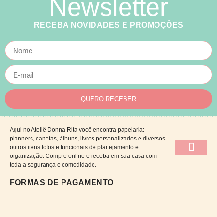
Newsletter
RECEBA NOVIDADES E PROMOÇÕES
QUERO RECEBER
Aqui no Ateliê Donna Rita você encontra papelaria:
planners, canetas, álbuns, livros personalizados e diversos
outros itens fofos e funcionais de planejamento e
organização. Compre online e receba em sua casa com
QUEM SOMOS
CATÁLOGO DE CAP
PRAZOS E ENTRE
POLÍTICAS DA LOJA
TROCA E DEV
PERGUNTAS FRE
toda a segurança e comodidade.
FORMAS DE PAGAMENTO