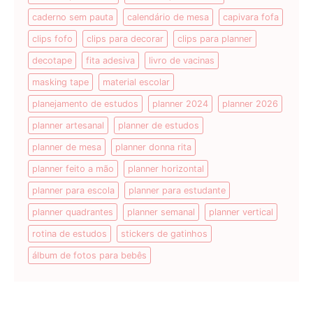
caderno sem pauta
calendário de mesa
capivara fofa
clips fofo
clips para decorar
clips para planner
decotape
fita adesiva
livro de vacinas
masking tape
material escolar
planejamento de estudos
planner 2024
planner 2026
planner artesanal
planner de estudos
planner de mesa
planner donna rita
planner feito a mão
planner horizontal
planner para escola
planner para estudante
planner quadrantes
planner semanal
planner vertical
rotina de estudos
stickers de gatinhos
álbum de fotos para bebês