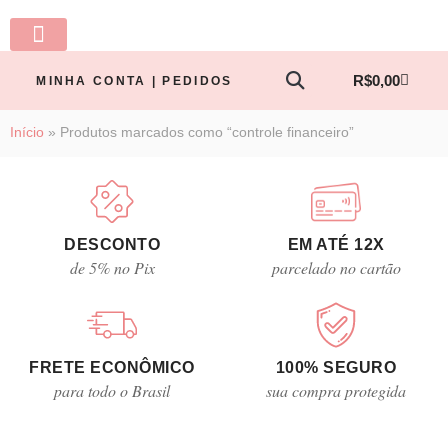
LINHA BABY
PRONTA ENTREGA
TODOS OS PRODUTOS
MINHA CONTA
R$
0,00
MINHA CONTA | PEDIDOS
Início
»
Produtos marcados como “controle financeiro”
DESCONTO
EM ATÉ 12X
de 5% no Pix
parcelado no cartão
FRETE ECONÔMICO
100% SEGURO
para todo o Brasil
sua compra protegida