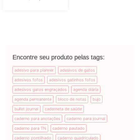
Encontre seu produto pelas tags:
adesivo para planner
adesivos de gatos
adesivos fofos
adesivos gatinhos fofos
adesivos gatos engraçados
agenda diária
agenda permanente
bloco de notas
bujo
bullet journal
caderneta de saúde
caderno para anotações
caderno para journal
caderno para TN
caderno pautado
caderno pontilhado
caderno quadriculado