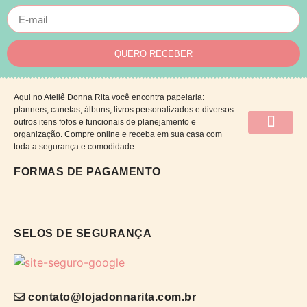
QUERO RECEBER
Aqui no Ateliê Donna Rita você encontra papelaria:
planners, canetas, álbuns, livros personalizados e diversos
outros itens fofos e funcionais de planejamento e
organização. Compre online e receba em sua casa com
QUEM SOMOS
CATÁLOGO DE CAP
PRAZOS E ENTRE
POLÍTICAS DA LOJA
TROCA E DEV
PERGUNTAS FRE
toda a segurança e comodidade.
FORMAS DE PAGAMENTO
SELOS DE SEGURANÇA
contato@lojadonnarita.com.br