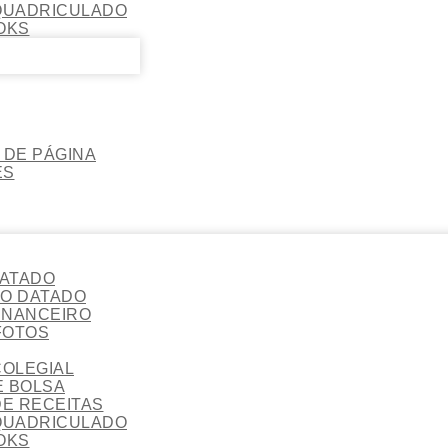
QUADRICULADO
OKS
DE PÁGINA
ES
ATADO
O DATADO
INANCEIRO
FOTOS
OLEGIAL
 BOLSA
E RECEITAS
QUADRICULADO
OKS