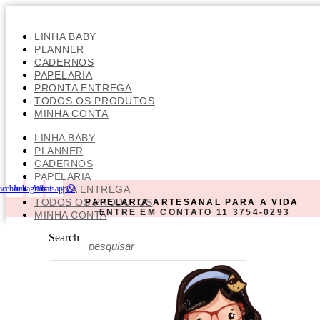
Ir
para
o
LINHA BABY
conteúdo
PLANNER
CADERNOS
PAPELARIA
PRONTA ENTREGA
TODOS OS PRODUTOS
MINHA CONTA
LINHA BABY
PLANNER
CADERNOS
PAPELARIA
acebook
Instagram
Whatsapp
PRONTA ENTREGA
TODOS OS PRODUTOS
PAPELARIA ARTESANAL PARA A VIDA
ENTRE EM CONTATO 11 3754-0293
MINHA CONTA
Search