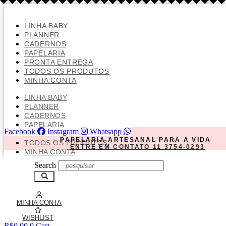
Ir
para
o
LINHA BABY
conteúdo
PLANNER
CADERNOS
PAPELARIA
PRONTA ENTREGA
TODOS OS PRODUTOS
MINHA CONTA
LINHA BABY
PLANNER
CADERNOS
PAPELARIA
Facebook
Instagram
Whatsapp
PRONTA ENTREGA
PAPELARIA ARTESANAL PARA A VIDA
TODOS OS PRODUTOS
ENTRE EM CONTATO 11 3754-0293
MINHA CONTA
Search
MINHA CONTA
WISHLIST
R$
0,00
0
Cart