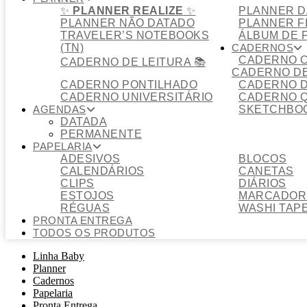
✨
PLANNER REALIZE
✨
PLANNER D
PLANNER NÃO DATADO
PLANNER F
TRAVELER’S NOTEBOOKS
ÁLBUM DE 
(TN)
CADERNOS
CADERNO C
CADERNO DE LEITURA 📚
CADERNO DE
CADERNO PONTILHADO
CADERNO D
CADERNO UNIVERSITÁRIO
CADERNO 
AGENDAS
SKETCHBO
DATADA
PERMANENTE
PAPELARIA
ADESIVOS
BLOCOS
CALENDÁRIOS
CANETAS
CLIPS
DIÁRIOS
ESTOJOS
MARCADOR 
RÉGUAS
WASHI TAP
PRONTA ENTREGA
TODOS OS PRODUTOS
Linha Baby
Planner
Cadernos
Papelaria
Pronta Entrega