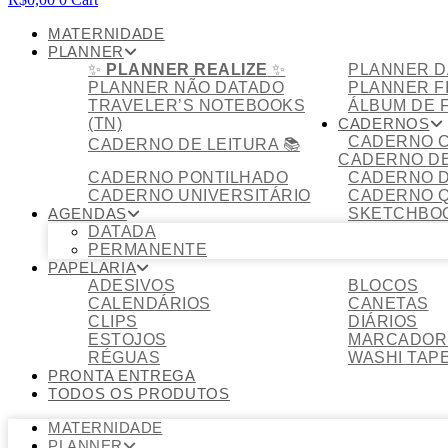
MATERNIDADE
PLANNER
✨
PLANNER REALIZE
✨
PLANNER D
PLANNER NÃO DATADO
PLANNER F
TRAVELER’S NOTEBOOKS
ÁLBUM DE 
(TN)
CADERNOS
CADERNO C
CADERNO DE LEITURA 📚
CADERNO DE
CADERNO PONTILHADO
CADERNO D
CADERNO UNIVERSITÁRIO
CADERNO 
AGENDAS
SKETCHBO
DATADA
PERMANENTE
PAPELARIA
ADESIVOS
BLOCOS
CALENDÁRIOS
CANETAS
CLIPS
DIÁRIOS
ESTOJOS
MARCADOR 
RÉGUAS
WASHI TAP
PRONTA ENTREGA
TODOS OS PRODUTOS
MATERNIDADE
PLANNER