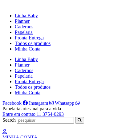
Ir
para
Linha Baby
o
Planner
conteúdo
Cadernos
Papelaria
Pronta Entrega
Todos os produtos
Minha Conta
Linha Baby
Planner
Cadernos
Papelaria
Pronta Entrega
Todos os produtos
Minha Conta
Facebook
Instagram
Whatsapp
Papelaria artesanal para a vida
Entre em contato 11 3754-0293
Search
MINHA CONTA