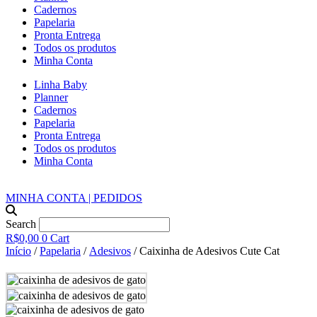
Cadernos
Papelaria
Pronta Entrega
Todos os produtos
Minha Conta
Linha Baby
Planner
Cadernos
Papelaria
Pronta Entrega
Todos os produtos
Minha Conta
MINHA CONTA | PEDIDOS
Search
R$
0,00
0
Cart
Início
/
Papelaria
/
Adesivos
/ Caixinha de Adesivos Cute Cat