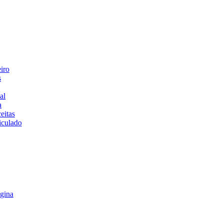
iro
s
al
a
eitas
iculado
gina