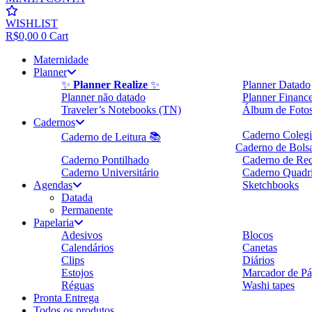
WISHLIST
R$
0,00
0
Cart
Maternidade
Planner
✨
Planner Realize
✨
Planner Datado
Planner não datado
Planner Finance
Traveler’s Notebooks (TN)
Álbum de Foto
Cadernos
Caderno Colegi
Caderno de Leitura 📚
Caderno de Bols
Caderno Pontilhado
Caderno de Rec
Caderno Universitário
Caderno Quadr
Agendas
Sketchbooks
Datada
Permanente
Papelaria
Adesivos
Blocos
Calendários
Canetas
Clips
Diários
Estojos
Marcador de Pá
Réguas
Washi tapes
Pronta Entrega
Todos os produtos