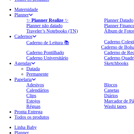
Maternidade
Planner
✨
Planner Realize
✨
Planner Datado
Planner não datado
Planner Finance
Traveler’s Notebooks (TN)
Álbum de Foto
Cadernos
Caderno Colegi
Caderno de Leitura 📚
Caderno de Bols
Caderno Pontilhado
Caderno de Rec
Caderno Universitário
Caderno Quadr
Agendas
Sketchbooks
Datada
Permanente
Papelaria
Adesivos
Blocos
Calendários
Canetas
Clips
Diários
Estojos
Marcador de Pá
Réguas
Washi tapes
Pronta Entrega
Todos os produtos
Linha Baby
Planner