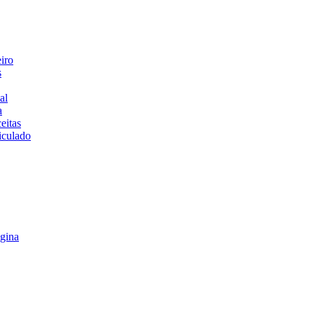
iro
s
al
a
eitas
iculado
gina