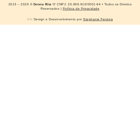
2013 – 2026 ©
Donna Rita
🩷 CNPJ: 20.969.910/0001-94 • Todos os Direitos
Reservados |
Política de Privacidade
✨✨ Design e Desenvolvimento por
Stephanie Ferreira