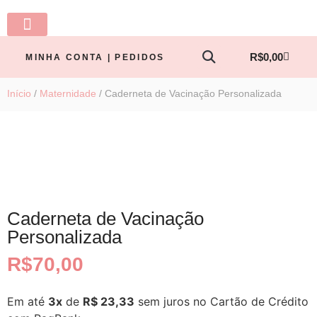
LINHA BABY
PRONTA ENTREGA
TODOS OS PRODUTOS
MINHA CONTA
R$
0,00
MINHA CONTA | PEDIDOS
Início
/
Maternidade
/ Caderneta de Vacinação Personalizada
Caderneta de Vacinação
Personalizada
R$
70,00
Em até
3x
de
R$ 23,33
sem juros no Cartão de Crédito