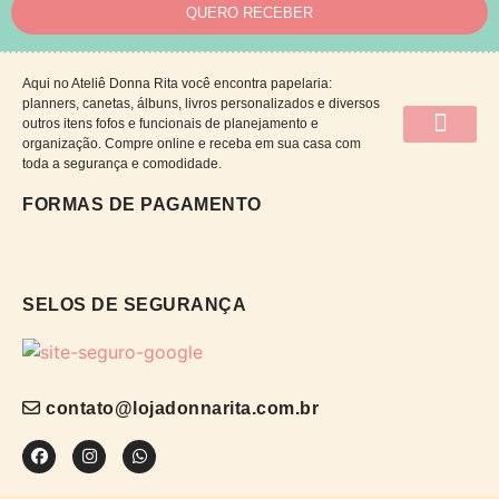
QUERO RECEBER
Aqui no Ateliê Donna Rita você encontra papelaria:
planners, canetas, álbuns, livros personalizados e diversos
outros itens fofos e funcionais de planejamento e
organização. Compre online e receba em sua casa com
QUEM SOMOS
CATÁLOGO DE CAP
PRAZOS E ENTRE
POLÍTICAS DA LOJA
TROCA E DEV
PERGUNTAS FRE
toda a segurança e comodidade.
FORMAS DE PAGAMENTO
SELOS DE SEGURANÇA
contato@lojadonnarita.com.br