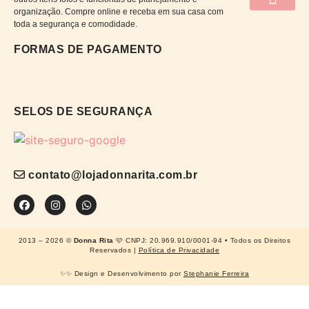
organização. Compre online e receba em sua casa com
QUEM SOMOS
CATÁLOGO DE CAP
PRAZOS E ENTRE
POLÍTICAS DA LOJA
TROCA E DEV
PERGUNTAS FRE
toda a segurança e comodidade.
FORMAS DE PAGAMENTO
SELOS DE SEGURANÇA
contato@lojadonnarita.com.br
2013 – 2026 ©
Donna Rita
🩷 CNPJ: 20.969.910/0001-94 • Todos os Direitos
Reservados |
Política de Privacidade
✨✨ Design e Desenvolvimento por
Stephanie Ferreira