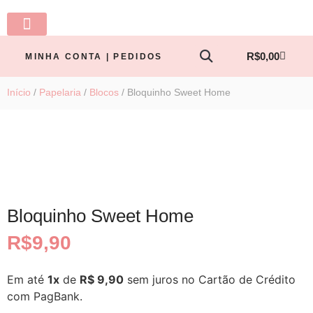
LINHA BABY
PRONTA ENTREGA
TODOS OS PRODUTOS
MINHA CONTA
R$
0,00
MINHA CONTA | PEDIDOS
Início
/
Papelaria
/
Blocos
/ Bloquinho Sweet Home
Bloquinho Sweet Home
R$
9,90
Em até
1x
de
R$ 9,90
sem juros no Cartão de Crédito
com PagBank.