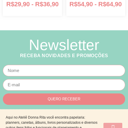
R$
29,90
-
R$
36,90
R$
54,90
-
R$
64,90
Newsletter
RECEBA NOVIDADES E PROMOÇÕES
QUERO RECEBER
Aqui no Ateliê Donna Rita você encontra papelaria:
planners, canetas, álbuns, livros personalizados e diversos
outros itens fofos e funcionais de planejamento e