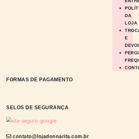
ENTR
POLÍT
DA
LOJA
TROC
E
DEVO
PERG
FREQ
CONT
FORMAS DE PAGAMENTO
SELOS DE SEGURANÇA
contato@lojadonnarita.com.br