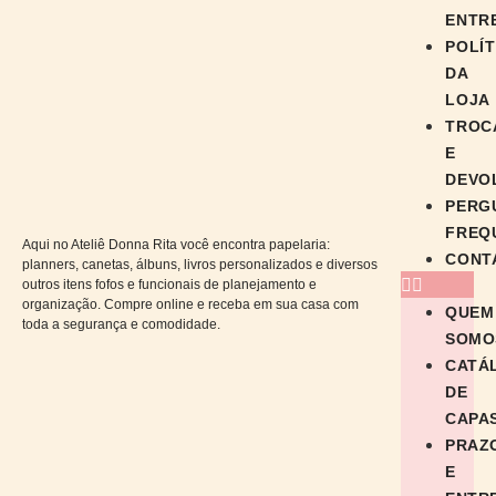
ENTR
POLÍT
DA
LOJA
TROC
E
DEVO
PERG
FREQ
Aqui no Ateliê Donna Rita você encontra papelaria:
CONT
planners, canetas, álbuns, livros personalizados e diversos
outros itens fofos e funcionais de planejamento e
organização. Compre online e receba em sua casa com
QUEM
toda a segurança e comodidade.
SOMO
CATÁ
DE
CAPA
PRAZ
E