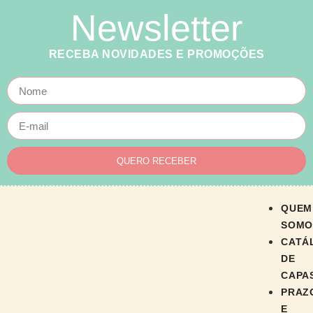
Newsletter
RECEBA NOVIDADES E PROMOÇÕES
QUERO RECEBER
QUEM
SOMO
CATÁ
DE
CAPA
PRAZ
E