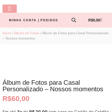
LINHA BABY
PRONTA ENTREGA
TODOS OS PRODUTOS
MINHA CONTA
R$
0,00
MINHA CONTA | PEDIDOS
Início
/
Álbum de Fotos
/ Álbum de Fotos para Casal Personalizado
– Nossos momentos
Álbum de Fotos para Casal
Personalizado – Nossos momentos
R$
60,00
Em até
3x
de
R$ 20,00
sem juros no Cartão de Crédito