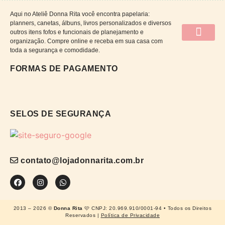
Aqui no Ateliê Donna Rita você encontra papelaria:
planners, canetas, álbuns, livros personalizados e diversos
outros itens fofos e funcionais de planejamento e
organização. Compre online e receba em sua casa com
QUEM SOMOS
CATÁLOGO DE CAP
PRAZOS E ENTRE
POLÍTICAS DA LOJA
TROCA E DEV
PERGUNTAS FRE
toda a segurança e comodidade.
FORMAS DE PAGAMENTO
SELOS DE SEGURANÇA
contato@lojadonnarita.com.br
2013 – 2026 ©
Donna Rita
🩷 CNPJ: 20.969.910/0001-94 • Todos os Direitos
Reservados |
Política de Privacidade