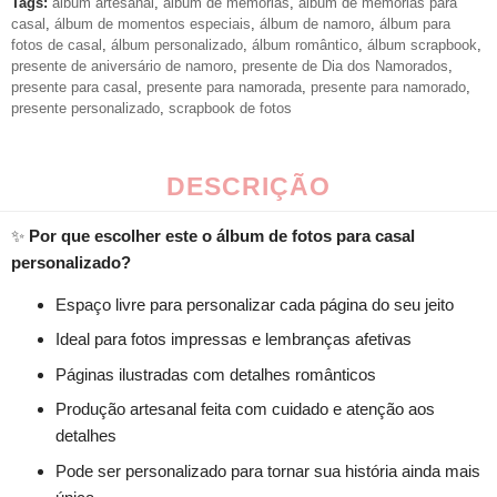
Tags:
álbum artesanal
,
álbum de memórias
,
álbum de memórias para
casal
,
álbum de momentos especiais
,
álbum de namoro
,
álbum para
fotos de casal
,
álbum personalizado
,
álbum romântico
,
álbum scrapbook
,
presente de aniversário de namoro
,
presente de Dia dos Namorados
,
presente para casal
,
presente para namorada
,
presente para namorado
,
presente personalizado
,
scrapbook de fotos
DESCRIÇÃO
✨
Por que
escolher este o álbum de fotos para casal
personalizado?
Espaço livre para personalizar cada página do seu jeito
Ideal para fotos impressas e lembranças afetivas
Páginas ilustradas com detalhes românticos
Produção artesanal feita com cuidado e atenção aos
detalhes
Pode ser personalizado para tornar sua história ainda mais